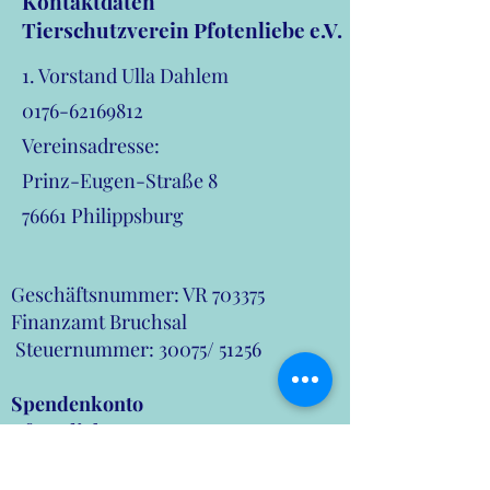
Kontaktdaten
Tierschutzverein Pfotenliebe e.V.
1. Vorstand Ulla Dahlem
0176-62169812
Vereinsadresse:
Prinz-Eugen-Straße 8
76661 Philippsburg
Geschäftsnummer: VR 703375
Finanzamt Bruchsal
Steuernummer: 30075/ 51256
Spendenkonto
Pfotenliebe e.V.
Kontonummer:
DE51
6605 0101 0108 3466
02