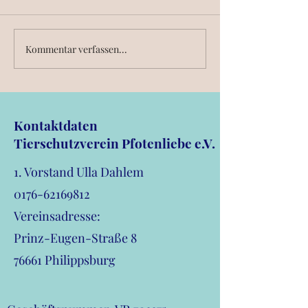
Kommentar verfassen...
Sommerfest Tierschutzverein
Pfotenliebe e.V.
Kontaktdaten
Tierschutzverein Pfotenliebe e.V.
1. Vorstand Ulla Dahlem
0176-62169812
Vereinsadresse:
Prinz-Eugen-Straße 8
76661 Philippsburg