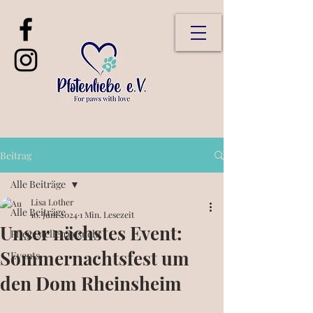
Beitrag
Alle Beiträge
Lisa Lother
Alle Beiträge
10. Juni 2024
1 Min. Lesezeit
Unser nächstes Event:
Pflegestellen gesucht
Sommernachtsfest um
Events
den Dom Rheinsheim