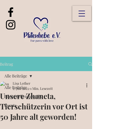
Beitrag
Alle Beiträge
Lisa Lother
Alle Beiträge
2. Juli 2022
1 Min. Lesezeit
Unsere Zhaneta,
Pflegestellen gesucht
Tierschützerin vor Ort ist
Events
50 Jahre alt geworden!