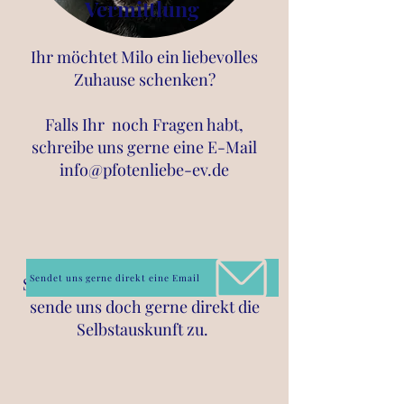
Vermittlung
Ihr möchtet Milo
ein liebevolles
Zuhause schenken?
Falls Ihr noch Fragen habt,
schreibe uns gerne eine E
-Mail
info@pfotenliebe-ev.de
Sendet uns gerne direkt eine Email
Seid Ihr Euch schon sicher? Dann
sende uns doch gerne direkt die
Selbstauskunft zu.