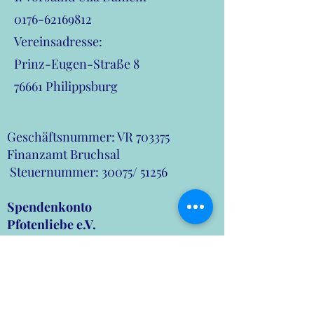
0176-62169812
Vereinsadresse:
Prinz-Eugen-Straße 8
76661 Philippsburg
Geschäftsnummer: VR 703375
Finanzamt Bruchsal
Steuernummer: 30075/ 51256
Spendenkonto
Pfotenliebe e.V.
Kontonummer:
DE51
6605 0101 0108 3466
02
BIC KARSDE66XXX
Pfotenliebe Paypal: