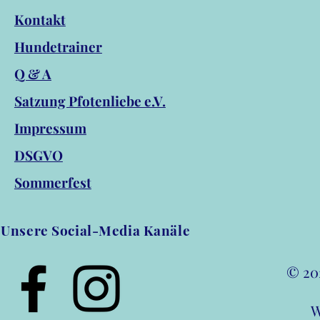
Kontakt
Hundetrainer
Q & A
256
Satzung Pfotenliebe e.V.
Impressum
DSGVO
Sommerfest
Unsere Social-Media Kanäle
© 202
W