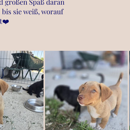
ird großen Spaß daran
bis sie weiß, worauf
t❤️