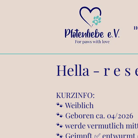
H
Hella - r e s e
KURZINFO:
🐾 Weiblich
🐾 Geboren ca. 04/2026
🐾 werde vermutlich mitt
🐾 Geimpft ✅ entwurmt 