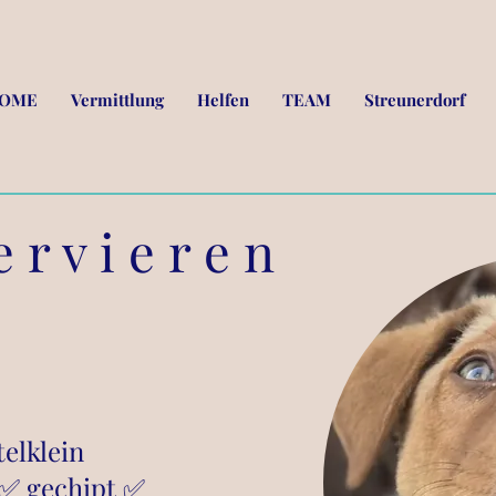
OME
Vermittlung
Helfen
TEAM
Streunerdorf
 r v i e r e n
elklein
✅ gechipt ✅