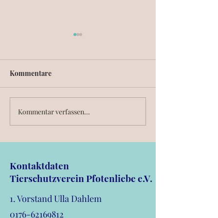
Kommentare
Monatsbericht 01/26
News September
Kommentar verfassen...
Kontaktdaten
Tierschutzverein Pfotenliebe e.V.
1. Vorstand Ulla Dahlem
0176-62169812