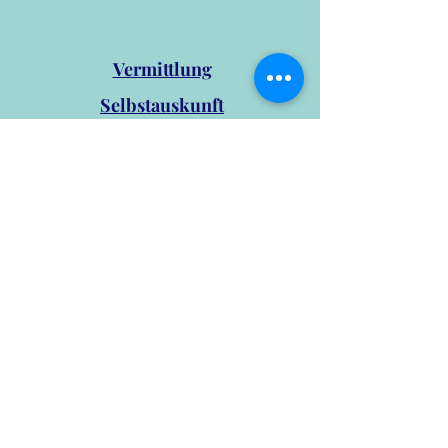
Vermittlung
Selbstauskunft
Unsere Hunde
Hilfe
Team
Streunerdorf
Kontakt
Hundetrainer
Q & A
Satzung Pfotenliebe e.V.
Impressum