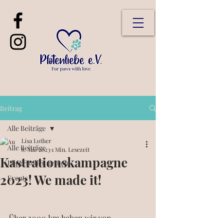
Beitrag
Alle Beiträge
Lisa Lother
Alle Beiträge
8. Mai 2023
1 Min. Lesezeit
Kastrationskampagne
Pflegestellen gesucht
2023! We made it!
Events
Über 2000 km haben wir von 