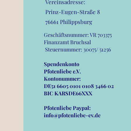
Vereinsadresse:
Prinz-Eugen-Straße 8
76661 Philippsburg
Geschäftsnummer: VR 703375
Finanzamt Bruchsal
Steuernummer: 30075/ 51
Spendenkonto
Pfotenliebe e.V.
Kontonummer:
DE51 6605 0101 0108 3466 02
BIC KARSDE66XXX
Pfotenliebe Paypal:
info@pfotenliebe-ev.de