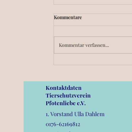
Kommentare
Kommentar verfassen...
Unser nächstes Event:
Sommernachtsfest um den
Dom Rheinsheim
Kontaktdaten
Tierschutzverein
Pfotenliebe e.V.
1. Vorstand Ulla Dahlem
0176-62169812