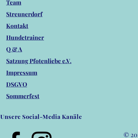
Team
Streunerdorf
Kontakt
Hundetrainer
Q & A
256
Satzung Pfotenliebe e.V.
Impressum
DSGVO
Sommerfest
Unsere Social-Media Kanäle
© 202